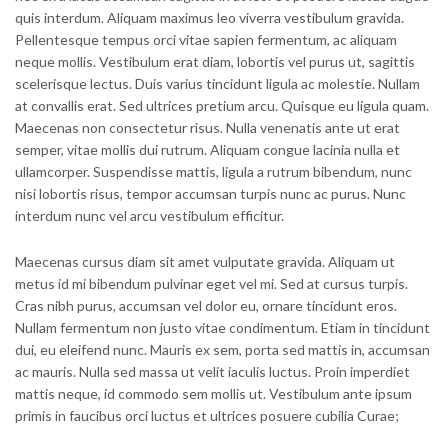
quis interdum. Aliquam maximus leo viverra vestibulum gravida.
Pellentesque tempus orci vitae sapien fermentum, ac aliquam
neque mollis. Vestibulum erat diam, lobortis vel purus ut, sagittis
scelerisque lectus. Duis varius tincidunt ligula ac molestie. Nullam
at convallis erat. Sed ultrices pretium arcu. Quisque eu ligula quam.
Maecenas non consectetur risus. Nulla venenatis ante ut erat
semper, vitae mollis dui rutrum. Aliquam congue lacinia nulla et
ullamcorper. Suspendisse mattis, ligula a rutrum bibendum, nunc
nisi lobortis risus, tempor accumsan turpis nunc ac purus. Nunc
interdum nunc vel arcu vestibulum efficitur.
Maecenas cursus diam sit amet vulputate gravida. Aliquam ut
metus id mi bibendum pulvinar eget vel mi. Sed at cursus turpis.
Cras nibh purus, accumsan vel dolor eu, ornare tincidunt eros.
Nullam fermentum non justo vitae condimentum. Etiam in tincidunt
dui, eu eleifend nunc. Mauris ex sem, porta sed mattis in, accumsan
ac mauris. Nulla sed massa ut velit iaculis luctus. Proin imperdiet
mattis neque, id commodo sem mollis ut. Vestibulum ante ipsum
primis in faucibus orci luctus et ultrices posuere cubilia Curae;