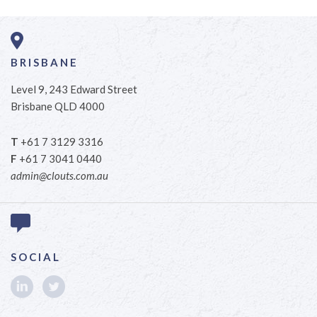
BRISBANE
Level 9, 243 Edward Street
Brisbane QLD 4000
T
+61 7 3129 3316
F
+61 7 3041 0440
admin@clouts.com.au
SOCIAL